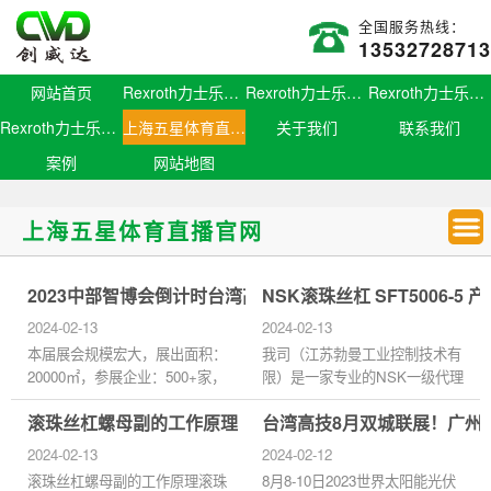
全国服务热线：
13532728713
网站首页
Rexroth力士乐滑块
Rexroth力士乐导轨
Rexroth力士乐螺母
Rexroth力士乐丝杆
上海五星体育直播官网
关于我们
联系我们
案例
网站地图
上海五星体育直播官网
2023中部智博会倒计时台湾高技邀您看大展！
NSK滚珠丝杠 SFT5006-
2024-02-13
2024-02-13
本届展会规模宏大，展出面积：
我司（江苏勃曼工业控制技术有
20000㎡，参展企业：500+家，
限）是一家专业的NSK一级代理
专业观众估计：20000+人/次...
经销商，致力于销售、维修和加
滚珠丝杠螺母副的工作原理
台湾高技8月双城联展！广州
工NSK品...
2024-02-13
2024-02-12
滚珠丝杠螺母副的工作原理滚珠
8月8-10日2023世界太阳能光伏