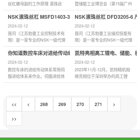
丝杠螺母副的工作原理 滚珠丝
暨储能工业博览会（第15届广州
杠螺母副是数字控制机床中回转
世界太阳能光伏储能展）在广州
NSK滚珠丝杠 MSFD1403-3 产品讲解及相关知识分享
NSK滚珠丝杠 DFD3205-
运动转换为直...
·...
2024-02-12
2024-02-12
我司（江苏勃曼工业控制技术有
我司（江苏勃曼工业操控技能有
限）是一家专业的NSK一级代理
限）是一家专业的NSK一级代理
经销商，致力于销售、维修和加
经销商，致力于出售、修理和加
你知道数控车床对进给传动组织的要求吗？
凯特亮相高工锂电、储能、机
工NSK品...
工NSK品...
2024-02-12
2024-02-12
数控车床的进给传动体系常用伺
2023年11月-12月，凯特精机相
服进给体系来作业。伺服进给体
继亮相位于深圳举办的高工锂
系的作用是依据数控体系传来的
电、储能、机器人三大年会，与
指令音讯，进...
业界同...
<<
<
268
269
270
271
>
>>