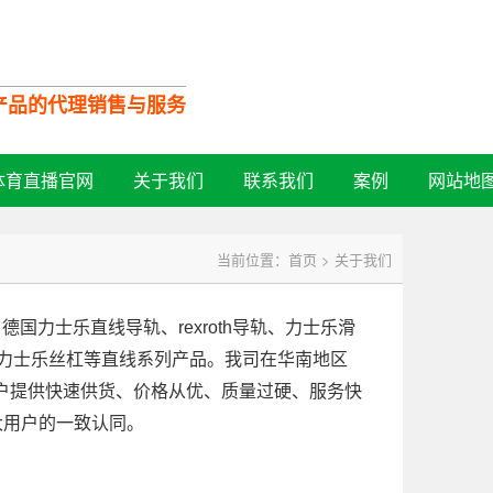
口产品的代理销售与服务
全国服务热线：
体育直播官网
关于我们
联系我们
案例
网站地
13532728713
当前位置：
首页
>
关于我们
：德国力士乐直线导轨、
rexroth
导轨、力士乐滑
力士乐
丝杠等直线系列产品。我司在华南地区
户提供快速供货、价格从优、质量过硬、服务快
大用户的一致认同。