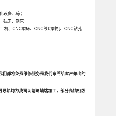
动化设备…等；
机、钻床、刨床；
加工机、CNC磨床、CNC线切割机、CNC钻孔
我们都将免费维修服务是我们东莞给客户做出的
线导轨均为我司切割与轴端加工，部分高精密级