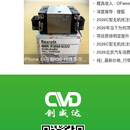
模具收入 - OFw
深度报导 - 搜狐
iPhone 13搭载iOS 15体系华为P40系列获鸿蒙体系更新