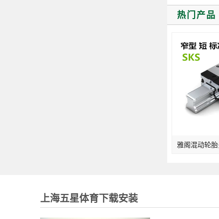
热门产品
上海五星体育下载安装