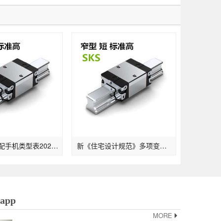
我国广电适配手机类型表2022一览：支撑的手机品牌及晋级时刻发布(2)
新《住宅设计规范》多项变化：2层及以上住宅设置电梯明确担架电梯尺寸…
pp
MORE