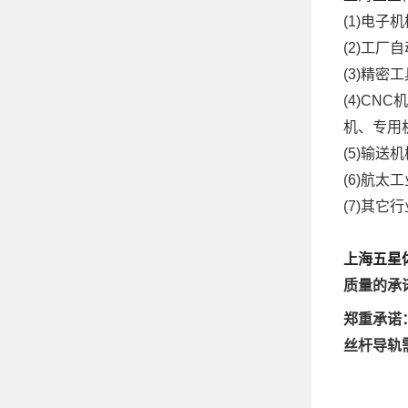
(1)电子
(2)工
(3)精
(4)CN
机、专用
(5)输
(6)航
(7)其
上海五星
质量的承
郑重承诺
丝杆导轨