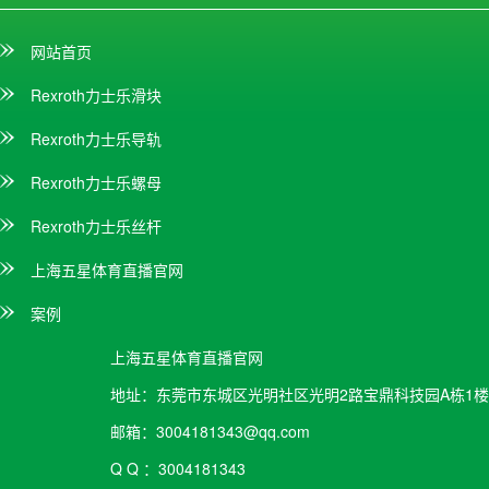
网站首页
Rexroth力士乐滑块
Rexroth力士乐导轨
Rexroth力士乐螺母
Rexroth力士乐丝杆
上海五星体育直播官网
案例
上海五星体育直播官网
地址：
东莞市东城区光明社区光明2路宝鼎科技园A栋1楼
邮箱：
3004181343@qq.com
Q Q ：
3004181343