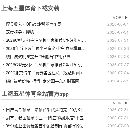
上海五星体育下载安装
MORE
模具收入 - OFweek智能汽车网
2026-08-04
深度报导 - 搜狐
2026-07-31
2026C型无机柱注塑机厂家推荐C型注塑机无机柱侧射式立锁卧射无导厂家优选指南！
2026-07-31
2026年当下为何顶尖制造企业将“方圆模具有限公司”视为导柱采购的首选答案？
2026-07-28
项目质效明显提升 “压舱石”作用凸显
2026-07-28
2026C型无机柱注塑机厂家推荐C型注塑机无机柱侧射式立锁卧射无导厂家优选指南！
2026-07-27
2026北京汽车消费券各区汇总（发放时间+领取平台）
2026-07-24
线)_最新价格_行情_走势图—东方财富网
2026-07-24
上海五星体育全站官方app
MORE
国产高铁轴承：洛轴台架试验跑完120万公里但CRCC认证未过时速160公里以上装车仍100%依靠进口
2026-07-31
周宇：我国轴承职业“十四五”满意收官“十五五”锚定三千亿营收方针
2026-07-31
塞尔维亚出资我省首个配备制作项目行将试出产
2026-07-28