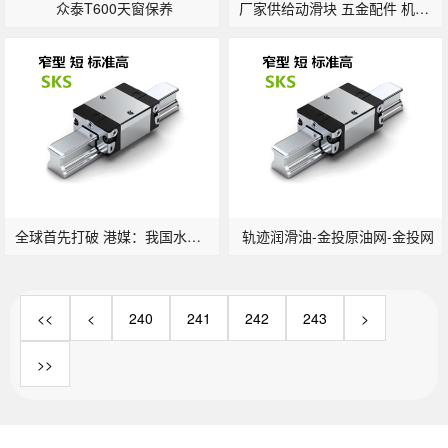
众泰T600天窗保养
厂家供给动滑块 五金配件 机床滑动导轨 直线导轨 滑块加工
全球首先打破 港媒：我国水兵测验革新性兵器——“地表最强电磁线圈炮！”
轨迹润滑油-金投原油网-金投网
<<
<
240
241
242
243
>
>>