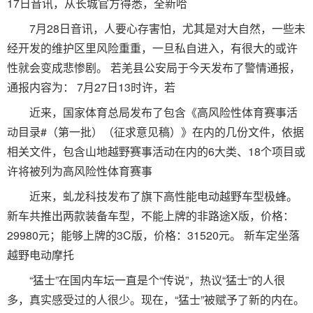
17日音讯，从长城官方得悉，全新哈
7月28日音讯，人要心存害怕，尤其是对大自然，一些未
经开发的维护区里风险重重，一旦私自进入，有很大的或许
性就会变成悲惨剧。 若羌县公安局于今天发布了警情通报，
通报内容为： 7月27日13时许，若
近来，国家体育总局发布了包含《高风险性体育赛事活
动目录#（第一批）（征求意见稿）》在内的几份文件，依据
相关文件，包含山地越野赛事活动在内的6大类、18个项目或
许将被列为高风险性体育赛事
近来，虬龙科技发布了旗下高性能电动越野车型极蜂。
新车共推出两款装备车型，不能上牌的非路途X版，价格：
29980元；能够上牌的3C版，价格：31520元。 新车定坐落
越野电动摩托
“猛士”在国内车坛一直是个“传说”，热议“猛士”的人很
多，真实感受过的人很少。现在，“猛士”被赋予了新的内在。