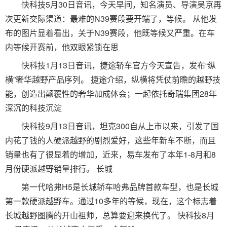
快科技5月30日音讯，今天早间，知名演员、导演吴京再
次更新交际渠道：最难的N39赛段要开端了，等候。 从他发
布的图片显着看出，关于N39赛段，他既等候又严重。在车
内等候开赛前，他双眼紧锁在思
快科技1月13日音讯，捷途轿车官方今天宣告，发布“纵
横”奢华越野产品序列。 捷途介绍，纵横将凭仗前瞻的越野技
能，创造出颠覆性的奢华加成体会；一起依托奇瑞集团28年
深沉的科技沉淀
快科技9月13日音讯，坦克300自从上市以来，引发了国
内花了钱的人硬派越野的剧烈爱好，这些年新车不断，而且
销量也有了很显着的增加，近来，易车发布了本年1-8月和8
月份硬派越野销量排行。 长城
第一代哈弗H5是长城轿车哈弗品牌首款车型，也是长城
第一款硬派越野车。通过10多年的等候，现在，这个标志着
长城越野图腾的开山祖师，总算要迎来换代了。 快科技8月