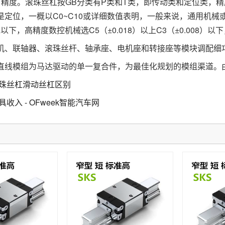
度。滚珠丝杠按GB分类有P类和T类，即传动类和定位类，精度等级
是定位，一概以C0~C10或详细数值表明，一般来说，通用机械或
）或以下，高精度数控机械选C5（±0.018）以上C3（±0.008
联轴器、滚珠丝杆、轴承座、电机座和转接座等模块调配细
模组为马达驱动的单一复合件，为最佳化规划的模组渠道。由
珠丝杠滑动丝杠区别
具收入 - OFweek智能汽车网