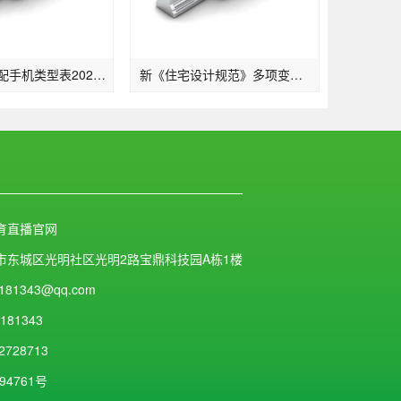
我国广电适配手机类型表2022一览：支撑的手机品牌及晋级时刻发布(2)
新《住宅设计规范》多项变化：2层及以上住宅设置电梯明确担架电梯尺寸…
育直播官网
市东城区光明社区光明2路宝鼎科技园A栋1楼
181343@qq.com
181343
2728713
94761号