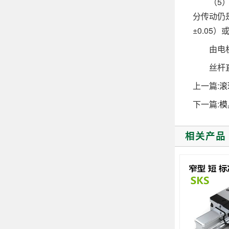
（5）精
分传动仍
±0.05
由电机、
丝杆直线
上一篇:
滚
下一篇:
模
相关产品