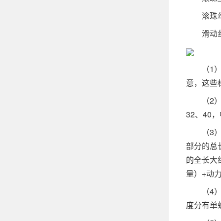
滚珠丝杆
滑动丝杆
（1）公称
意，这些
（2）导
32、40
（3）长
部分的总
的全长大
量）+动
（4）螺
度分有单