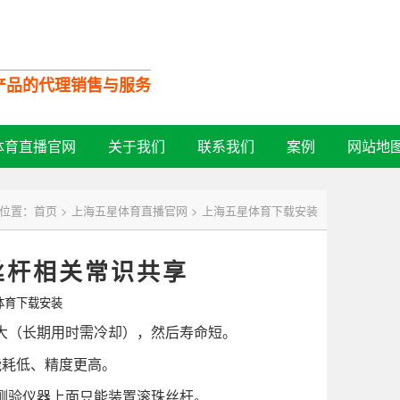
口产品的代理销售与服务
全国服务热线：
体育直播官网
关于我们
联系我们
案例
网站地
13532728713
位置：
首页
>
上海五星体育直播官网
>
上海五星体育下载安装
丝杆相关常识共享
体育下载安装
（长期用时需冷却），然后寿命短。
耗低、精度更高。
验仪器上面只能装置滚珠丝杆。