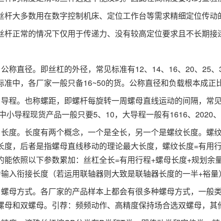
大多数用在数字控制机床、定位工作台等需求精细定位传动的
正常的情况下仅用于传递力、没有较高定位要求且不长期接
直径。即丝杠的外径，常见标准有12、14、16、20、25、32、
标准中，各厂家一般只备16~50的货。公称直径和负载根本成
程。也称螺距，即螺杆每旋转一周螺母直线运动的间隔，常见导程有1
，中小导程现货产品一般只要5、10，大导程一般有1616、2020、
度。长度有两个概念，一个是全长，另一个是螺纹长度。螺纹
长度，后者是指螺母直线移动的理论最大长度，螺纹长度=有用行
约能依照以下参数累加：丝杠全长=有用行程+螺母长度+规划余量
力输入衔接长度（若运用联轴器则大致是联轴器长度的一半+裕量
母方式。各厂家的产品样本上都会有很多种螺母方式，一般类
螺母和双螺母。引荐：频频动作、高精度保持场合选双螺母，其