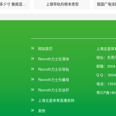
雅阁混动轮胎多少寸 雅阁混动版轮胎标准
上银导轨的根本类型
网站首页
上海五星体
地址：
东莞
Rexroth力士乐滑块
邮箱：
3004
Rexroth力士乐导轨
Q Q ：
3004
Rexroth力士乐螺母
电话：
1353
Rexroth力士乐丝杆
粤ICP备180
上海五星体育直播官网
案例