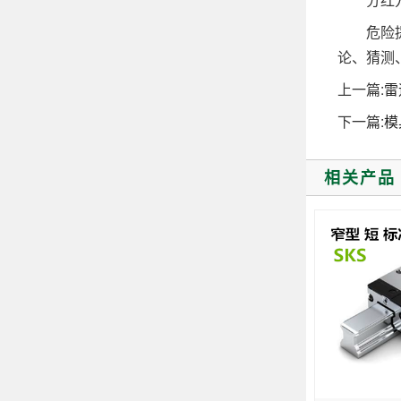
危险提示
论、猜测
上一篇:
雷
下一篇:
模
相关产品