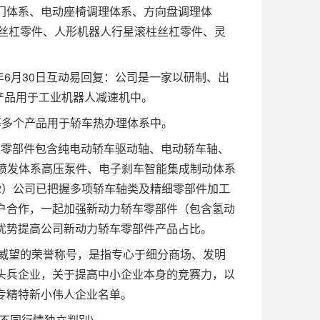
门体系、电动座椅调理体系、方向盘调理体
柱丝杠零件、人形机器人行星滚柱丝杠零件、灵
6月30日互动易回复：公司是一家以研制、出
产品用于工业机器人减速机中。
多个产品用于轿车热办理体系中。
车零部件包含纯电动轿车驱动轴、电动轿车轴、
喷发体系高压泵件、电子刹车智能集成制动体系
2）公司已把握多项轿车轴类及精细零部件加工
户合作，一起加强新动力轿车零部件（包含氢动
优势提高公司新动力轿车零部件产品占比。
威望的荣誉称号，是指专心于细分商场、发明
头兵企业，关于提高中小企业本身的竞赛力，以
专精特新小伟人企业名单。
不同行情独立判别)