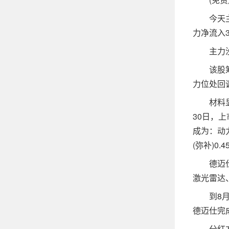
今天主力
力净流入3
主力没有
该股筹码
力位处回
材料显现
30日，
成为：动力
(弥补)0.
德迈仕所
激光雷达
到8月8日
德迈仕完成
分红方面，