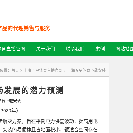
口产品的代理销售与服务
全国服务热线：
体育直播官网
关于我们
联系我们
案例
网站地
13532728713
位置：
首页
>
上海五星体育直播官网
>
上海五星体育下载安装
市场发展的潜力预测
体育下载安装
030年）
解决方案，旨在平衡电力供需波动，提高用电
，安装简易便捷且占地面积小，很适合空间存在