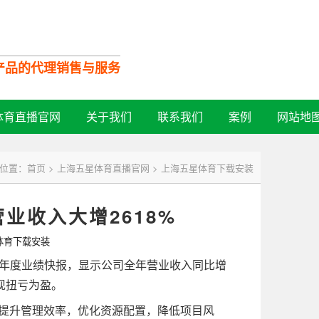
口产品的代理销售与服务
全国服务热线：
体育直播官网
关于我们
联系我们
案例
网站地
13532728713
位置：
首页
>
上海五星体育直播官网
>
上海五星体育下载安装
业收入大增2618%
体育下载安装
24年度业绩快报，显示公司全年营业收入同比增
实现扭亏为盈。
提升管理效率，优化资源配置，降低项目风