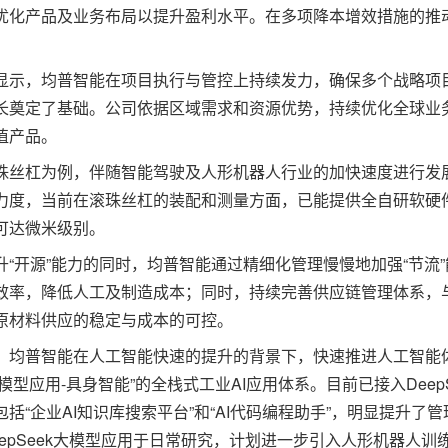
优化产品及业务布局以提升盈利水平。在多项降本增效措施的推动下
，均普智能在项目执行与管控上持续发力，确保多个战略项目
长奠定了基础。公司依据区域需求和资源优势，持续优化全球业
值产品。
杠为例，伴随智能驾驶及人形机器人行业的加快速度进行发展
力度，当前在滚珠丝杠的装配和测量方面，已能提供全自研软硬
可达微米级别。
开源”能力的同时，均普智能通过精细化管理慢慢地加强“节流
效率，降低人工及制造成本；同时，持续完善供应链管理体系，
原材料供应的稳定与成本的可控。
普智能在人工智能快速的提升的背景下，快速推进人工智能体系
I模型应用-具身智能”的全栈式工业AI应用体系。目前已接入Dee
包括“企业AI知识库搜索平台”和“AI代码编程助手”，明显提升了
eepSeek大模型应用于日常研究，计划进一步引入人形机器人