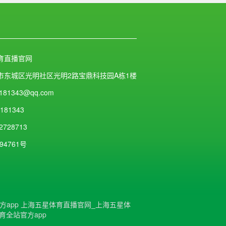
育直播官网
市东城区光明社区光明2路宝鼎科技园A栋1楼
181343@qq.com
181343
2728713
94761号
app
上海五星体育直播官网
_
上海五星体
育全站官方app