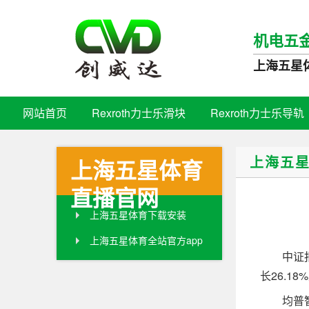
机电五
上海五星
网站首页
Rexroth力士乐滑块
Rexroth力士乐导轨
上海五
上海五星体育
直播官网
上海五星体育下载安装
上海五星体育全站官方app
中证报中
长26.1
均普智能