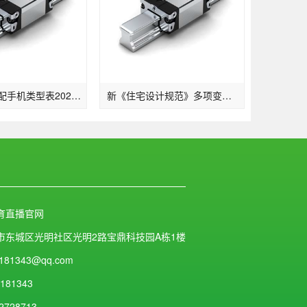
我国广电适配手机类型表2022一览：支撑的手机品牌及晋级时刻发布(2)
新《住宅设计规范》多项变化：2层及以上住宅设置电梯明确担架电梯尺寸…
育直播官网
市东城区光明社区光明2路宝鼎科技园A栋1楼
181343@qq.com
181343
2728713