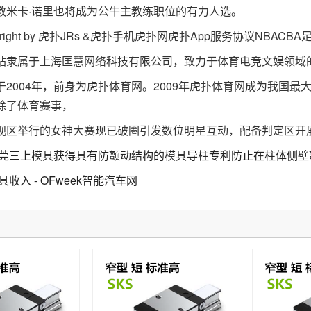
教米卡·诺里也将成为公牛主教练职位的有力人选。
ight by 虎扑JRs &虎扑手机虎扑网虎扑App服务协议NBACBA足
属于上海匡慧网络科技有限公司，致力于体育电竞文娱领域
004年，前身为虎扑体育网。2009年虎扑体育网成为我国最
除了体育赛事，
举行的女神大赛现已破圈引发数位明星互动，配备判定区开展
莞三上模具获得具有防颤动结构的模具导柱专利防止在柱体侧壁
具收入 - OFweek智能汽车网