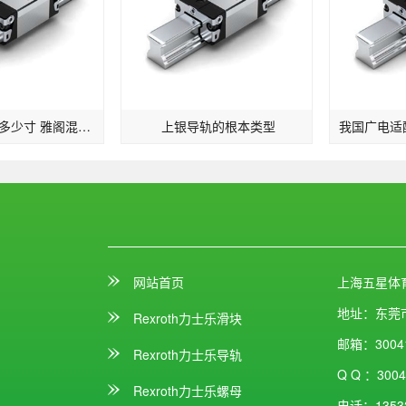
雅阁混动轮胎多少寸 雅阁混动版轮胎标准
上银导轨的根本类型
网站首页
上海五星体
地址：
东莞
Rexroth力士乐滑块
邮箱：
3004
Rexroth力士乐导轨
Q Q ：
3004
Rexroth力士乐螺母
电话：
1353