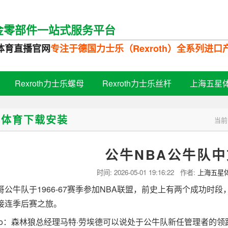
金零部件一站式服务平台
体育直播官网
专注于德国力士乐（Rexroth）全系列进
Rexroth力士乐螺母
Rexroth力士乐丝杆
上海五星
星体育下载安装
当前
公牛NBA公牛队
时间:
2026-05-01 19:16:22
作者:
上海五星
牛队于1966-67赛季参加NBA联盟，前史上有两个成功时段
接连季后赛之旅。
to：森林狼总经理马特·劳埃德可以说处于公牛队新任管理者的