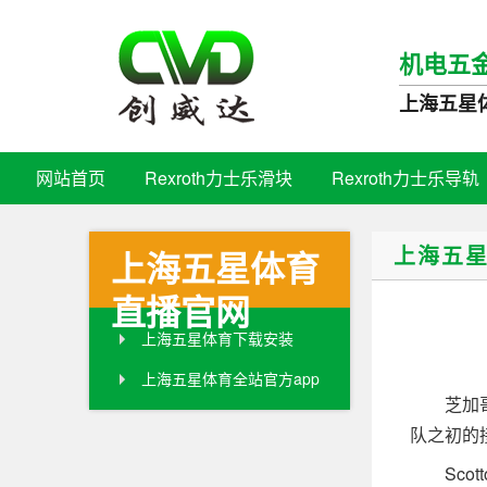
机电五
上海五星
网站首页
Rexroth力士乐滑块
Rexroth力士乐导轨
上海五
上海五星体育
直播官网
上海五星体育下载安装
上海五星体育全站官方app
芝加哥公
队之初的
Scot