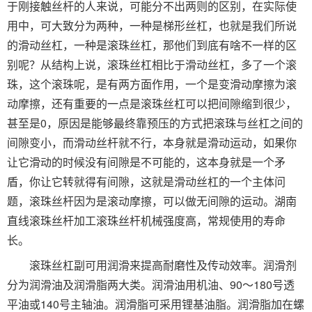
于刚接触丝杆的人来说，可能分不出两则的区别，在实际使
用中，可大致分为两种，一种是梯形丝杠，也就是我们所说
的滑动丝杠，一种是滚珠丝杠，那他们到底有啥不一样的区
别呢？从结构上说，滚珠丝杠相比于滑动丝杠，多了一个滚
珠，这个滚珠呢，是有两方面作用，一个是变滑动摩擦为滚
动摩擦，还有重要的一点是滚珠丝杠可以把间隙缩到很少，
甚至是0，原因是能够最终靠预压的方式把滚珠与丝杠之间的
间隙变小，而滑动丝杆就不行，本身就是滑动运动，如果你
让它滑动的时候没有间隙是不可能的，这本身就是一个矛
盾，你让它转就得有间隙，这就是滑动丝杠的一个主体问
题，滚珠丝杆因为是滚动摩擦，可以做无间隙的运动。湖南
直线滚珠丝杆加工滚珠丝杆机械强度高，常规使用的寿命
长。
滚珠丝杠副可用润滑来提高耐磨性及传动效率。润滑剂
分为润滑油及润滑脂两大类。润滑油用机油、90～180号透
平油或140号主轴油。润滑脂可采用锂基油脂。润滑脂加在螺