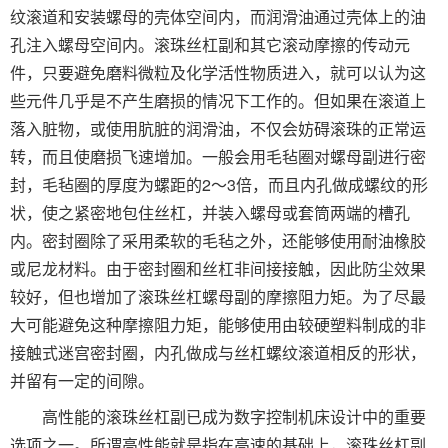
纹滚道和安装螺母的壳体空间内，而润滑油通过壳体上的油
孔注入螺母空间内。滚珠丝杠副和其它滚动摩擦的传动元
件，只要避免磨料微粒及化学活性物质进入，就可以认为这
些元件几乎是不产生磨损的情况下工作的。但如果在滚道上
落入脏物，或使用肮脏的润滑油，不仅会妨碍滚珠的正常运
转，而且使磨损飞速增加。一般会用毛毡圈对螺母副进行密
封，毛毡圈的厚度为螺距的2～3倍，而且内孔做成螺纹的形
状，使之紧密地包住丝杠，并装入螺母或套筒两端的槽孔
内。密封圈除了采用柔软的毛毡之外，还能够使用耐油橡胶
或尼龙材料。由于密封圈和丝杠非间接接触，因此防尘效果
较好，但也增加了滚珠丝杠螺母副的摩擦阻力矩。为了尽最
大可能避免这种摩擦阻力矩，能够使用由较硬塑料制成的非
接触式迷宫密封圈，内孔做成与丝杠螺纹滚道相反的形状，
并留有一定的间隙。
高性能的滚珠丝杠副已成为数字控制机床设计中的重要
选项之一。所谓高性能就是指在高速的基础上，滚珠丝杠副