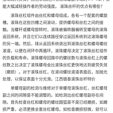
能大幅减轻操作者的劳动强度。 滚珠丝杆的优点有哪些？
滚珠丝杠组件由丝杠和螺母组成，各有一个配套的螺旋
槽。滚珠在这些凹槽之间滚动，提供螺母和丝杠之间的接
触。当螺杆或螺母旋转时，滚珠被偏转器偏转至螺母的滚珠
返回系统，并且它们以连续路径穿过返回系统到达滚珠螺母
的另一端。然后，球从返回系统退出到滚珠丝杠和螺母螺纹
滚道，以便在闭环中再循环。滚珠螺母决定了滚珠丝杠组件
的负载和寿命。滚珠螺母回路中的螺纹数与滚珠丝杠上的螺
纹数之比决定了滚珠螺母会比滚珠丝杠更快地达到疲劳失效
（磨损）。对于滚珠丝杠，在滚动螺纹滚道表面后，加抛光
处理，以保证表面十分光滑。江西银泰滚珠丝杆特价
单螺母副的检测与维修对于单螺母滚珠丝杠，丝杠螺母
副之间的间隙是不能调整的。如检测出丝杠螺母副存在间
隙。首先检查丝杠和螺母的螺纹圆弧是不是已经磨损，如磨
损严重，必须更换全套丝杠螺母。如检查磨损轻微，就可以