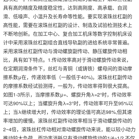
具有高的精度及精度稳定性，达到高刚度、高承载、自润
滑、低噪声、小温升及长寿命等性能。要实现滚珠丝杠副的
高性能，需要在滚珠丝杠副的设计、制造及试验检测技术上
不断地创新。在加工中心、复合加工机床等数字控制机床设
计中采用滚珠丝杠副组合直线导轨副的进给系统非常普遍。
采用滚珠丝杠副传动与滑动螺旋副传动、静压螺旋传动相
比，具有如下特点。1.传动效率高对于滑动螺旋传动来说，
在定期润滑条件下，丝杠与青铜（或铸铁）螺母间的滑动摩
擦系数μ在，传递效率低（一般低于40%)。滚珠丝杠副传动
的摩擦系数经试验测得，一般为，传动效率得到很大提高。
如图1-3所示，当摩擦系数μ=、螺旋升角λ=2°时，传动效率
可达90%以上；当螺旋升角λ=3°时，传动效率可升至95%以
上；当λ继续增大时，传动效率的理论值可高达98%,但其速
率增加的缓慢。滚珠丝杠副传动效率相当于滑动螺旋传动的
2~4倍，滚珠丝杠传动相对滑动螺旋传动来说，能以较小动力
推动较大负荷，而功率消耗只有滑动螺旋传动的1/4~1/2,不仅