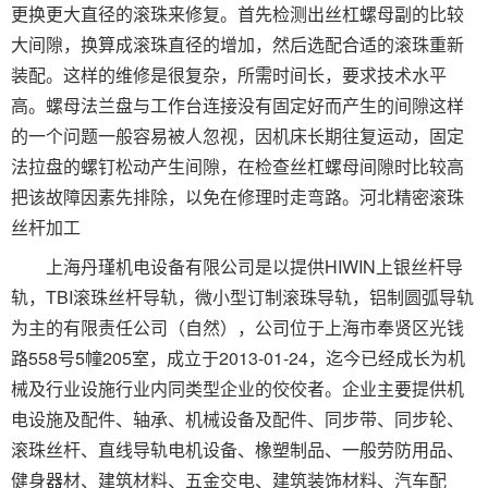
更换更大直径的滚珠来修复。首先检测出丝杠螺母副的比较
大间隙，换算成滚珠直径的增加，然后选配合适的滚珠重新
装配。这样的维修是很复杂，所需时间长，要求技术水平
高。螺母法兰盘与工作台连接没有固定好而产生的间隙这样
的一个问题一般容易被人忽视，因机床长期往复运动，固定
法拉盘的螺钉松动产生间隙，在检查丝杠螺母间隙时比较高
把该故障因素先排除，以免在修理时走弯路。河北精密滚珠
丝杆加工
上海丹瑾机电设备有限公司是以提供HIWIN上银丝杆导
轨，TBI滚珠丝杆导轨，微小型订制滚珠导轨，铝制圆弧导轨
为主的有限责任公司（自然），公司位于上海市奉贤区光钱
路558号5幢205室，成立于2013-01-24，迄今已经成长为机
械及行业设施行业内同类型企业的佼佼者。企业主要提供机
电设施及配件、轴承、机械设备及配件、同步带、同步轮、
滚珠丝杆、直线导轨电机设备、橡塑制品、一般劳防用品、
健身器材、建筑材料、五金交电、建筑装饰材料、汽车配