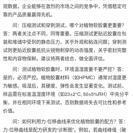
观数据，企业能够在激烈的市场之间的竞争中，凭借稳定可
靠的产品质量赢得先机。
问：压缩测试和穿刺测试，哪个对植物软胶囊更重要？
答：两者关注点不同，同等重要。压缩测试更贴近胶囊在包
装和堆储中受到的静态压力，关乎外观和粘连问题；穿刺测
试则更贴近胶囊抵抗尖锐物刺穿的动态强度，关乎密封完整
性和内容物保鲜。建议将两者结合，做全面评估。
问：测试植物软胶囊时，环境温湿度要不要严控？答：
是的，必须严控。植物胶囊材料（如HPMC）通常对湿度更
为敏感。吸湿后，其硬度、弹性会发生显著变化。测试前，
样品需在标准温湿度环境（如23±2°C, 50±5%RH）中充分平
衡，并在相同环境下来测试，否则数据将失去可比性和参考
价值。
问：如何利用力-位移曲线来优化植物胶囊的配方？答：
力-位移曲线是配方研发的“诊断图”。例如，若曲线峰值（破