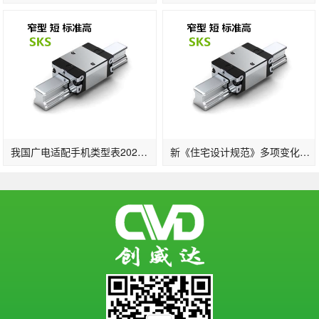
我国广电适配手机类型表2022一览：支撑的手机品牌及晋级时刻发布(2)
新《住宅设计规范》多项变化：2层及以上住宅设置电梯明确担架电梯尺寸…