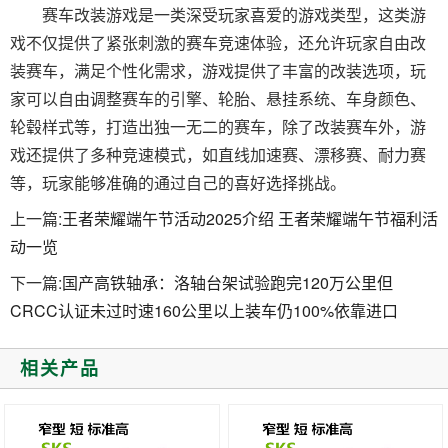
赛车改装游戏是一类深受玩家喜爱的游戏类型，这类游
戏不仅提供了紧张刺激的赛车竞速体验，还允许玩家自由改
装赛车，满足个性化需求，游戏提供了丰富的改装选项，玩
家可以自由调整赛车的引擎、轮胎、悬挂系统、车身颜色、
轮毂样式等，打造出独一无二的赛车，除了改装赛车外，游
戏还提供了多种竞速模式，如直线加速赛、漂移赛、耐力赛
等，玩家能够准确的通过自己的喜好选择挑战。
上一篇:
王者荣耀端午节活动2025介绍 王者荣耀端午节福利活
动一览
下一篇:
国产高铁轴承：洛轴台架试验跑完120万公里但
CRCC认证未过时速160公里以上装车仍100%依靠进口
相关产品