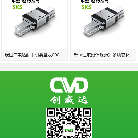
我国广电适配手机类型表2022一览：支撑的手机品牌及晋级时刻发布(2)
新《住宅设计规范》多项变化：2层及以上住宅设置电梯明确担架电梯尺寸…