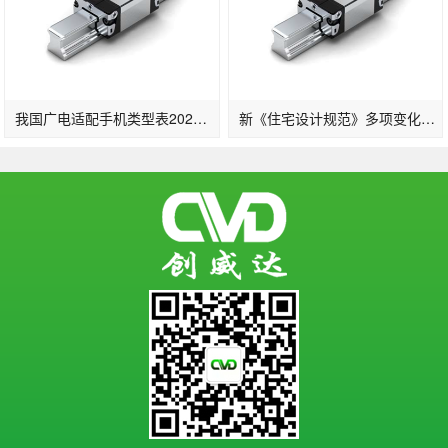
我国广电适配手机类型表2022一览：支撑的手机品牌及晋级时刻发布(2)
新《住宅设计规范》多项变化：2层及以上住宅设置电梯明确担架电梯尺寸…