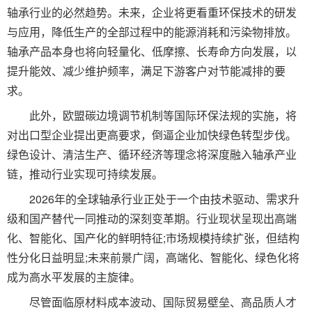
轴承行业的必然趋势。未来，企业将更看重环保技术的研发
与应用，降低生产的全部过程中的能源消耗和污染物排放。
轴承产品本身也将向轻量化、低摩擦、长寿命方向发展，以
提升能效、减少维护频率，满足下游客户对节能减排的要
求。
此外，欧盟碳边境调节机制等国际环保法规的实施，将
对出口型企业提出更高要求，倒逼企业加快绿色转型步伐。
绿色设计、清洁生产、循环经济等理念将深度融入轴承产业
链，推动行业实现可持续发展。
2026年的全球轴承行业正处于一个由技术驱动、需求升
级和国产替代一同推动的深刻变革期。行业现状呈现出高端
化、智能化、国产化的鲜明特征;市场规模持续扩张，但结构
性分化日益明显;未来前景广阔，高端化、智能化、绿色化将
成为高水平发展的主旋律。
尽管面临原材料成本波动、国际贸易壁垒、高品质人才