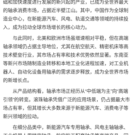
础和加快速度进行发展的新兴起的产业，已成为全世界最大
的轴承消费市场，占据近半壁江山。其中，中国作为全球制
造业中心，在新能源汽车、风电、轨道交通等领域的持续投
入，成为拉动全球市场增长的核心动力。
与此同时，北美和欧洲市场虽增速相对平稳，但在高端
轴承领域仍占据主导地位，尤其在航空航天、精密机床等高
技术壁垒行业，其市场占有率和技术优势依然显著。东南亚
等新兴市场随制造业转移和本地工业化进程加速，对工业机
器人、自动化设备用轴承的需求逐步释放，成为全世界市场
的新增长点。
从产品结构看，轴承市场正经历从“中低端为主”向“高端
引领”的转变。滚珠轴承凭借广泛的应用场景，仍占据最大市
场占有率，但其增长大多数来源于新能源汽车、消费电子等
新兴领域的拉动。
在细分品类中，新能源汽车专用轴承、风电主轴轴承、