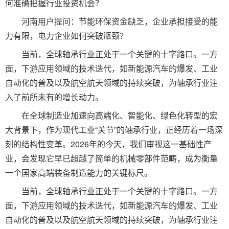
何准确把握行业投资机会？
河南用户提问：节能环保资金缺乏，企业承担接受的能
力有限，电力企业如何突破瓶颈？
当前，全球轴承行业正处于一个关键的十字路口。一方
面，下游应用领域的技术迭代，如新能源汽车的爆发、工业
自动化的普及以及航空航天领域的持续突破，为轴承行业注
入了前所未有的增长动力。
在全球制造业加速向高端化、智能化、绿色化转型的宏
大背景下，作为现代工业“关节”的轴承行业，正经历着一场深
刻的结构性变革。2026年的今天，我们审视这一基础性产
业，会发现它早已超越了简单的机械零部件范畴，成为衡量
一个国家高端装备制造能力的关键标尺。
当前，全球轴承行业正处于一个关键的十字路口。一方
面，下游应用领域的技术迭代，如新能源汽车的爆发、工业
自动化的普及以及航空航天领域的持续突破，为轴承行业注