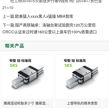
杜兰特30+6+5火箭送步行者9连败 阿门20+8+7贾巴里
21+10
上一篇:
欧美猛人xxxx黑人x猛操 MBA智库
下一篇:
国产高铁轴承：洛轴台架试验跑完120万公里但
CRCC认证未过时速160公里以上装车仍100%依靠进口
相关产品
雅阁混动轮胎多少寸 雅阁混动版轮胎标准
上银导轨的根本类型