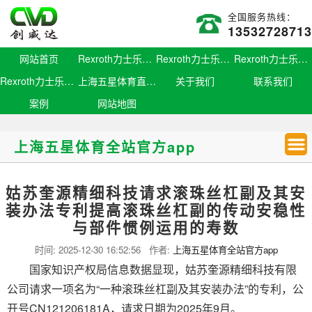
全国服务热线：
13532728713
网站首页
Rexroth力士乐滑块
Rexroth力士乐导轨
Rexroth力士乐螺母
Rexroth力士乐丝杆
上海五星体育直播官网
关于我们
联系我们
案例
网站地图
上海五星体育全站官方app
姑苏奎源精细科技请求滚珠丝杠副及其安
装办法专利提高滚珠丝杠副的传动安稳性
与部件惯例运用的寿数
时间:
2025-12-30 16:52:56
作者:
上海五星体育全站官方app
国家知识产权局信息数据显现，姑苏奎源精细科技有限
公司请求一项名为“一种滚珠丝杠副及其安装办法”的专利，公
开号CN121206181A，请求日期为2025年9月。