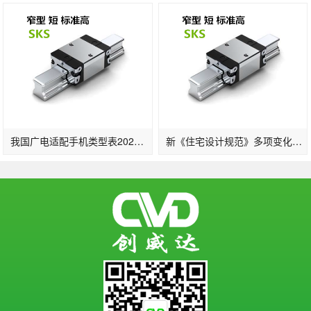
我国广电适配手机类型表2022一览：支撑的手机品牌及晋级时刻发布(2)
新《住宅设计规范》多项变化：2层及以上住宅设置电梯明确担架电梯尺寸…