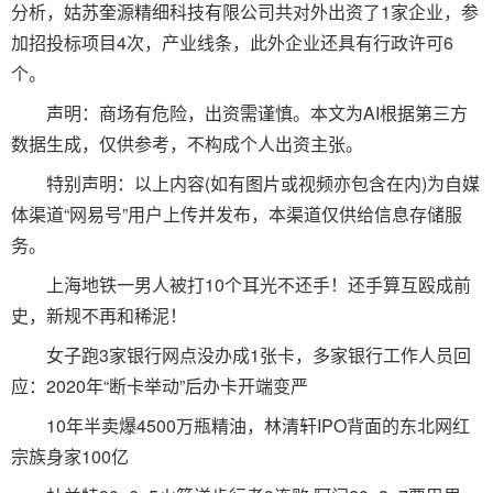
分析，姑苏奎源精细科技有限公司共对外出资了1家企业，参
加招投标项目4次，产业线条，此外企业还具有行政许可6
个。
声明：商场有危险，出资需谨慎。本文为AI根据第三方
数据生成，仅供参考，不构成个人出资主张。
特别声明：以上内容(如有图片或视频亦包含在内)为自媒
体渠道“网易号”用户上传并发布，本渠道仅供给信息存储服
务。
上海地铁一男人被打10个耳光不还手！还手算互殴成前
史，新规不再和稀泥！
女子跑3家银行网点没办成1张卡，多家银行工作人员回
应：2020年“断卡举动”后办卡开端变严
10年半卖爆4500万瓶精油，林清轩IPO背面的东北网红
宗族身家100亿