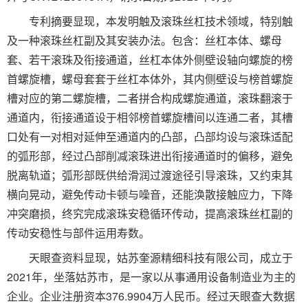
专利摘要显现，本发明触及滚珠丝杠技术领域，特别触
及一种滚珠丝杠副及其安装办法。包含：丝杠本体、螺母
套、若干滚珠及衔接通道，丝杠本体外侧壁设轴向螺旋的榜
首螺旋槽，螺母套套于丝杠本体外，其内侧壁设与榜首螺旋
槽对应的第二螺旋槽，二者拼合构成螺旋通道，滚珠翻滚于
通道内，衔接通道设于相邻榜首螺旋槽间以连通二者，其槽
口处有一对相对延伸至通道内的凸部，凸部均设与滚珠适配
的弧形部，经过凸部削减滚珠进出衔接通道时的偏移，避免
脱离轨道；弧形部既供给滑润过渡途径引导滚珠，又约束其
横向晃动，避免传动卡顿与噪音，还能涣散接触应力，下降
冲突磨损，终究完成滚珠安稳循环传动，提高滚珠丝杠副的
传动安稳性与部件运用寿数。
天眼查资料显现，姑苏奎源精细科技有限公司，成立于
2021年，坐落姑苏市，是一家以从事通用设备制造业为主的
企业。企业注册资本376.9904万人民币。经过天眼查大数据