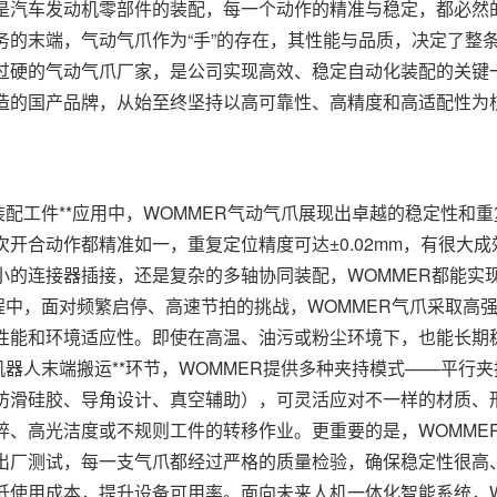
是汽车发动机零部件的装配，每一个动作的精准与稳定，都必然
务的末端，气动气爪作为“手”的存在，其性能与品质，决定了整
过硬的气动气爪厂家，是公司实现高效、稳定自动化装配的关键一
造的国产品牌，从始至终坚持以高可靠性、高精度和高适配性为
配工件**应用中，WOMMER气动气爪展现出卓越的稳定性和
次开合动作都精准如一，重复定位精度可达±0.02mm，有很大
小的连接器插接，还是复杂的多轴协同装配，WOMMER都能实现
过程中，面对频繁启停、高速节拍的挑战，WOMMER气爪采取
性能和环境适应性。即使在高温、油污或粉尘环境下，也能长期
*机器人末端搬运**环节，WOMMER提供多种夹持模式——平
防滑硅胶、导角设计、真空辅助），可灵活应对不一样的材质、
碎、高光洁度或不规则工件的转移作业。更重要的是，WOMME
出厂测试，每一支气爪都经过严格的质量检验，确保稳定性很高
低使用成本，提升设备可用率。面向未来人机一体化智能系统，W