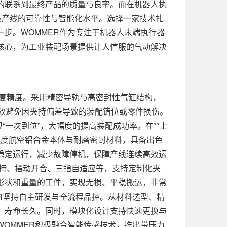
的联系到最终产品的质量与良率。而在机器人执
条产线的可靠性与智能化水平。选择一家技术扎
步。WOMMER作为专注于机器人末端执行器
核心，为工业装配场景提供让人信服的气动解决
重复精度。采用精密导轨与高密封性气缸结构，
成效避免因夹持偏差导致的装配错位或零件损伤。
“一次到位”，大幅度的提高装配成功率。在**上
高强度航空铝合金本体与耐磨密封材料，具备出色
稳定运行，减少故障停机，保障产线连续高效运
行夹持、摆动开合、三指自适应等，支持定制化夹
形状和重量的工件，实现无损、平稳搬运，非常
R坚持自主研发与全流程品控。从材料选型、精
、寿命长久。同时，模块化设计支持快速更换与
OMMER积极融合智能传感技术，推出带压力