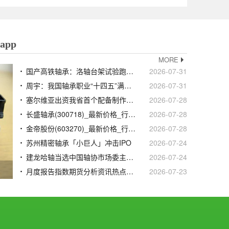
pp
MORE
国产高铁轴承：洛轴台架试验跑完120万公里但CRCC认证未过时速160公里以上装车仍100%依靠进口
2026-07-31
周宇：我国轴承职业“十四五”满意收官“十五五”锚定三千亿营收方针
2026-07-31
塞尔维亚出资我省首个配备制作项目行将试出产
2026-07-28
长盛轴承(300718)_最新价格_行情_走势图—东方财富网
2026-07-28
金帝股份(603270)_最新价格_行情_走势图—东方财富网
2026-07-28
苏州精密轴承「小巨人」冲击IPO
2026-07-24
建龙哈轴当选中国轴协市场委主任委员单位
2026-07-24
月度报告指数期货分析资讯热点黑色金属大宗商品钢铁行业资讯信息-我的钢铁网
2026-07-23