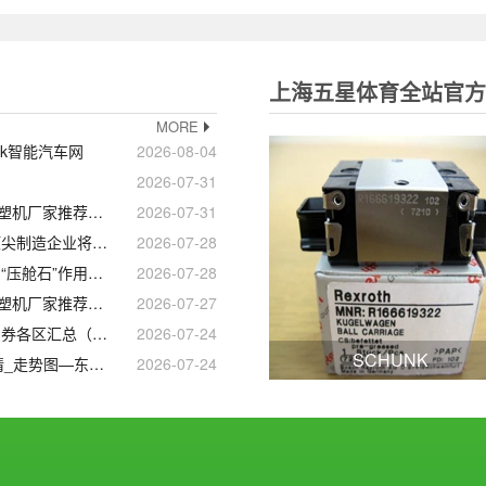
上海五星体育全站官方a
MORE
eek智能汽车网
2026-08-04
2026-07-31
2026C型无机柱注塑机厂家推荐C型注塑机无机柱侧射式立锁卧射无导厂家优选指南！
2026-07-31
2026年当下为何顶尖制造企业将“方圆模具有限公司”视为导柱采购的首选答案？
2026-07-28
项目质效明显提升 “压舱石”作用凸显
2026-07-28
2026C型无机柱注塑机厂家推荐C型注塑机无机柱侧射式立锁卧射无导厂家优选指南！
2026-07-27
2026北京汽车消费券各区汇总（发放时间+领取平台）
2026-07-24
SCHUNK
线)_最新价格_行情_走势图—东方财富网
2026-07-24