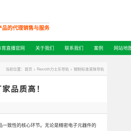
口产品的代理销售与服务
全国服务热线：
体育直播官网
关于我们
联系我们
案例
网站地
13532728713
当前位置：
首页
>
Rexroth力士乐导轨
>
钢制标准滚珠导轨
厂家品质高！
一致性的核心环节。无论是精密电子元器件的