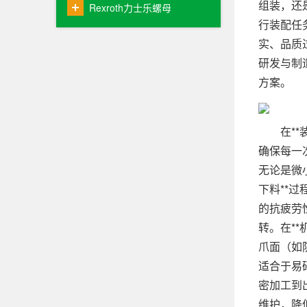
组装，还
Rexroth力士乐螺母
行装配任
实、品质
研发与制
方案。
在**装
确保每一
无论是微
下料**
的抗疲劳
转。在*
爪面（如
适合于易
密加工到
维护，降