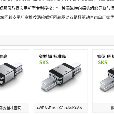
钢股份取得实用新型专利授权：“一种漏磁横向探头组织导轨与滑
026回转支承厂家推荐涡轮蜗杆回转驱动双蜗杆驱动直齿单厂家
实例解读力士乐变量柱塞泵类型中的字母数字的含义
4WRA6E15-2XG24N9K4V-589份额换向阀控制器