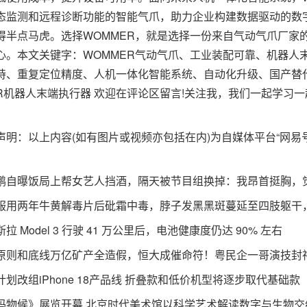
态监测和远程诊断功能的智能气爪，助力企业构建数据驱动的数
得半点马虎。选择WOMMER，就是选择一份来自气动气爪厂家
心。本文关键字：WOMMER气动气爪、工业装配可靠、机器人
持、重复定位精度、人机一体化智能系统、自动化升级、国产替代
ER机器人末端执行器 欢迎在评论区留言!关注我，我们一起学习
：以上内容(如有图片或视频亦包括在内)为自媒体平台“网易
曝饭局上帮女艺人挡酒，隔天被节目组换掉：我昂首挺胸，
两年牛黄解毒片后砒霜中毒，脖子发黑黑斑蔓延至四肢躯干，
Model 3 行驶 41 万公里后，电池健康度仍达 90% 左右
和底线万亿矿产全造假，恒大成催命符！粤民企一哥演技封
改组iPhone 18产品线 折叠款和低价机型将逐步取代基础款
候》展览开幕 北京时代美术馆以科学艺术解读数字与生物交