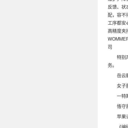
反馈、状
配，容不
工序都安
高精度夹
WOMM
司
特别声明
务。
岳云鹏自
女子服用
一特斯拉 
恪守原则
苹果计划
《编码物