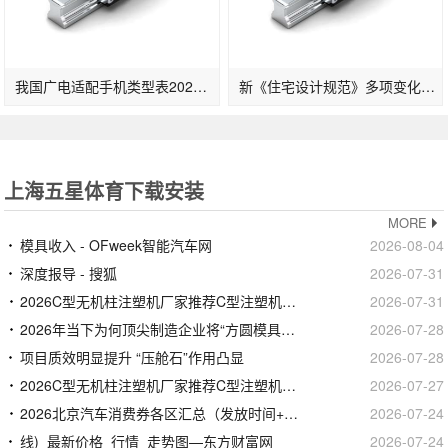
我国广电适配手机类型表2022一览：支撑的手机品牌及晋级时刻发布(2)
新《住宅设计规范》多项变化：2层及以上住宅设置电梯明确担架电梯尺寸…
上海五星体育下载安装
MORE
模具收入 - OFweek智能汽车网
2026-08-04
深度报导 - 搜狐
2026-07-31
2026C型无机柱注塑机厂家推荐C型注塑机无机柱侧射式立锁卧射无导厂家优选指南！
2026-07-31
2026年当下为何顶尖制造企业将“方圆模具有限公司”视为导柱采购的首选答案？
2026-07-28
项目质效明显提升 “压舱石”作用凸显
2026-07-28
2026C型无机柱注塑机厂家推荐C型注塑机无机柱侧射式立锁卧射无导厂家优选指南！
2026-07-27
2026北京汽车消费券各区汇总（发放时间+领取平台）
2026-07-24
线)_最新价格_行情_走势图—东方财富网
2026-07-24