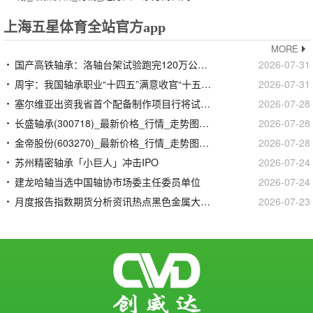
上海五星体育全站官方app
MORE
国产高铁轴承：洛轴台架试验跑完120万公里但CRCC认证未过时速160公里以上装车仍100%依靠进口
2026-07-31
周宇：我国轴承职业“十四五”满意收官“十五五”锚定三千亿营收方针
2026-07-31
塞尔维亚出资我省首个配备制作项目行将试出产
2026-07-28
长盛轴承(300718)_最新价格_行情_走势图—东方财富网
2026-07-28
金帝股份(603270)_最新价格_行情_走势图—东方财富网
2026-07-28
苏州精密轴承「小巨人」冲击IPO
2026-07-24
建龙哈轴当选中国轴协市场委主任委员单位
2026-07-24
月度报告指数期货分析资讯热点黑色金属大宗商品钢铁行业资讯信息-我的钢铁网
2026-07-23